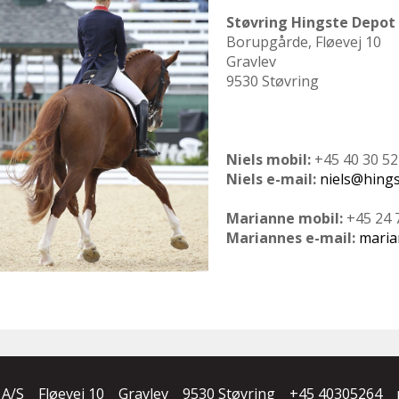
Støvring Hingste Depot
Borupgårde, Fløevej 10
Gravlev
9530 Støvring
Niels mobil:
+45 40 30 52
Niels e-mail:
niels@hings
Marianne mobil:
+45 24 
Mariannes e-mail:
maria
 A/S
Fløevej 10
Gravlev
9530 Støvring
+45 40305264