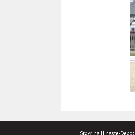
Støvring Hingste-Depot