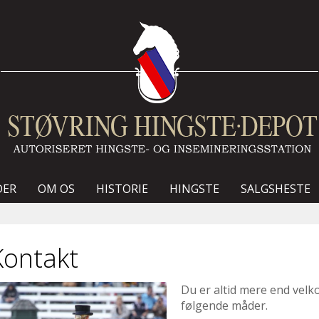
DER
OM OS
HISTORIE
HINGSTE
SALGSHESTE
Kontakt
Du er altid mere end velk
følgende måder.