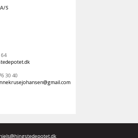
 A/S
 64
tedepotet.dk
76 30 40
nnekrusejohansen@gmail.com
niels@hingstedepotet.dk