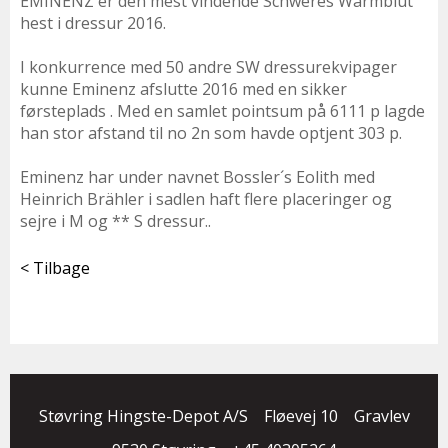
EMINENZ er den mest vindende Schweres Wärmblut
hest i dressur 2016.
I konkurrence med 50 andre SW dressurekvipager
kunne Eminenz afslutte 2016 med en sikker
førsteplads . Med en samlet pointsum på 6111 p lagde
han stor afstand til no 2n som havde optjent 303 p.
Eminenz har under navnet Bossler´s Eolith med
Heinrich Brähler i sadlen haft flere placeringer og
sejre i M og ** S dressur..
< Tilbage
Støvring Hingste-Depot A/S
Fløevej 10
Gravlev