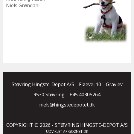
Niels Grøndahl
Støvring Hingste-Depot A/S
Fløevej 10
Gravlev
9530 Støvring
+45 40305264
niels@hingstedepotet.dk
COPYRIGHT © 2026 - STØVRING HINGSTE-DEPOT A/S
UDVIKLET AF
GO2NET.DK