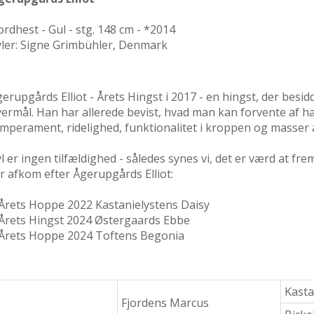
ordhest - Gul - stg. 148 cm - *2014
ler: Signe Grimbühler, Denmark
erupgårds Elliot - Årets Hingst i 2017 - en hingst, der besidd
ermål. Han har allerede bevist, hvad man kan forvente af h
mperament, ridelighed, funktionalitet i kroppen og masser
l er ingen tilfældighed - således synes vi, det er værd at f
r afkom efter Ågerupgårds Elliot:
Årets Hoppe 2022 Kastanielystens Daisy
Årets Hingst 2024 Østergaards Ebbe
 Årets Hoppe 2024 Toftens Begonia
Kast
Fjordens Marcus