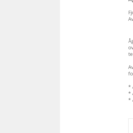
Fj
Av
Åg
ov
te
Av
fo
* 
* 
*