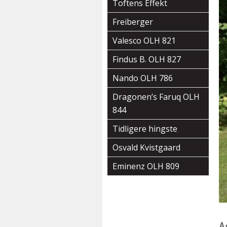
Toftens Effekt
Freiberger
Valesco OLH 821
Findus B. OLH 827
Nando OLH 786
Dragonen’s Faruq OLH
844
Tidligere hingste
Osvald Kvistgaard
Eminenz OLH 809
Å